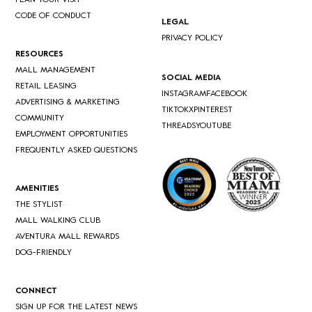
PLAN YOUR VISIT
CODE OF CONDUCT
LEGAL
PRIVACY POLICY
RESOURCES
MALL MANAGEMENT
SOCIAL MEDIA
RETAIL LEASING
INSTAGRAM
FACEBOOK
ADVERTISING & MARKETING
TIKTOK
X
PINTEREST
COMMUNITY
THREADS
YOUTUBE
EMPLOYMENT OPPORTUNITIES
FREQUENTLY ASKED QUESTIONS
AMENITIES
THE STYLIST
MALL WALKING CLUB
AVENTURA MALL REWARDS
DOG-FRIENDLY
CONNECT
SIGN UP FOR THE LATEST NEWS