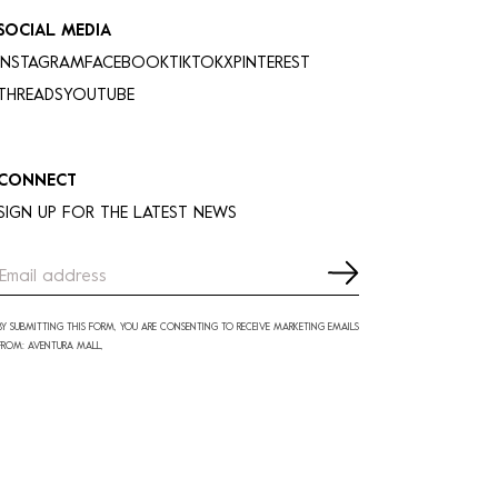
SOCIAL MEDIA
INSTAGRAM
FACEBOOK
TIKTOK
X
PINTEREST
THREADS
YOUTUBE
CONNECT
SIGN UP FOR THE LATEST NEWS
BY SUBMITTING THIS FORM, YOU ARE CONSENTING TO RECEIVE MARKETING EMAILS
FROM: AVENTURA MALL,