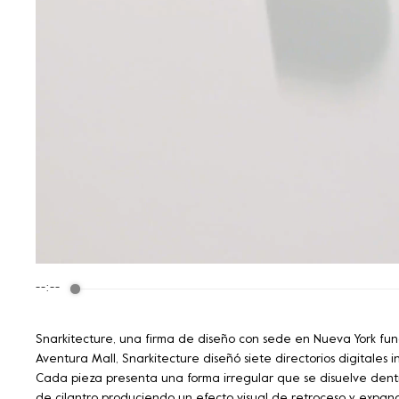
--:--
Snarkitecture, una firma de diseño con sede en Nueva York fund
Aventura Mall, Snarkitecture diseñó siete directorios digitales
Cada pieza presenta una forma irregular que se disuelve dentro
de cilantro produciendo un efecto visual de retroceso y expa